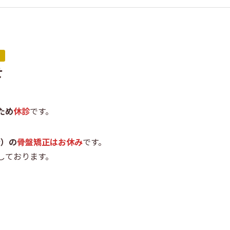
せ
ため
休診
です。
金）の
骨盤矯正はお休み
です。
しております。