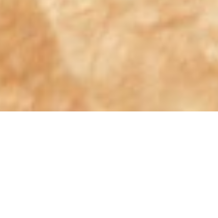
＜開業25年＞
1日平均来院人数100名を
超える地域No.１整骨院
多くの患者様に愛され続け、